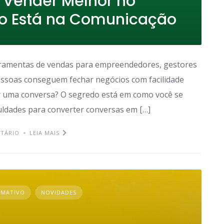
 Vender Melhor no
o Está na Comunicação
rramentas de vendas para empreendedores, gestores
ssoas conseguem fechar negócios com facilidade
uma conversa? O segredo está em como você se
iculdades para converter conversas em […]
TÁRIO
LEIA MAIS
RMATIVO
NOVIDADES