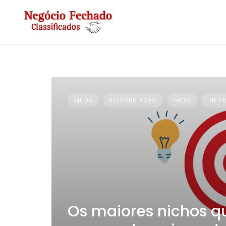
Skip
to
content
AJUDA
BELFORD ROXO
DICAS
INFO
Os maiores nichos q