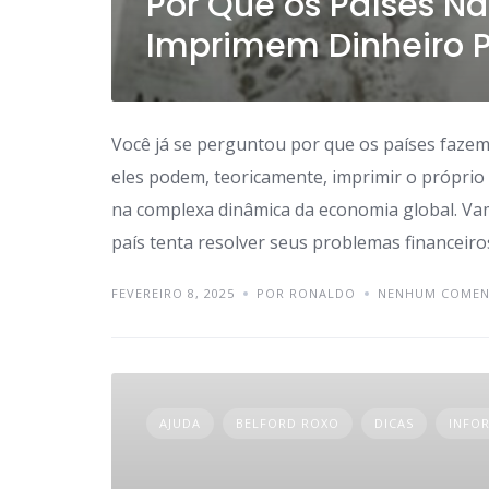
Por Que os Países N
Imprimem Dinheiro P
Você já se perguntou por que os países faze
eles podem, teoricamente, imprimir o próprio
na complexa dinâmica da economia global. V
país tenta resolver seus problemas financeiro
FEVEREIRO 8, 2025
POR RONALDO
NENHUM COMEN
AJUDA
BELFORD ROXO
DICAS
INFO