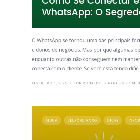
Como Se Conectar e
WhatsApp: O Segred
O WhatsApp se tornou uma das principais fe
e donos de negócios. Mas por que algumas pe
enquanto outras não conseguem nem manter 
conecta com o cliente. Se você está tendo dif
FEVEREIRO 1, 2025
POR RONALDO
NENHUM COMEN
AJUDA
BELFORD ROXO
DICAS
INFO