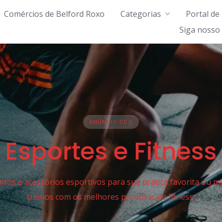
Comércios de Belford Roxo
Categorias
Portal de
Siga nosso
ANÚNCIO DE 0
Esportes e Fitness
os e acessórios esportivos para sua prática favorita ou m
treinos com os melhores produtos de fitness.