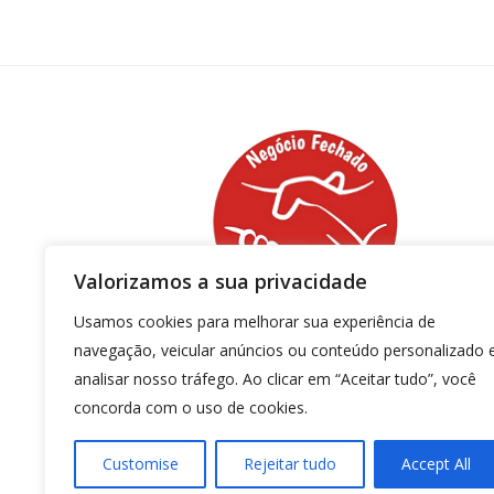
Valorizamos a sua privacidade
Usamos cookies para melhorar sua experiência de
navegação, veicular anúncios ou conteúdo personalizado 
analisar nosso tráfego. Ao clicar em “Aceitar tudo”, você
concorda com o uso de cookies.
Comércios de Belford Roxo
Negócio
Customise
Rejeitar tudo
Accept All
Informática
Moda e
Fechado