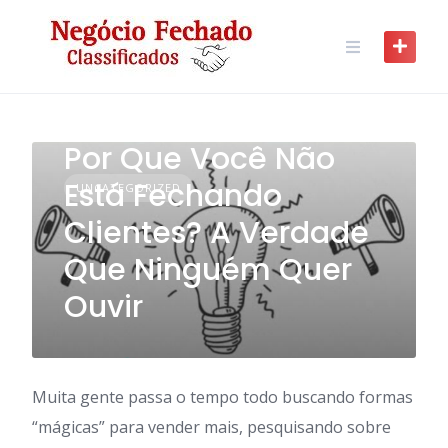
Skip
to
content
Por Que Você Não
Está Fechando
UNCATEGORIZED
Clientes? A Verdade
Que Ninguém Quer
Ouvir
Muita gente passa o tempo todo buscando formas
“mágicas” para vender mais, pesquisando sobre